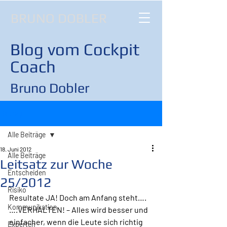
BRUNO DOBLER
Blog vom Cockpit
Coach
Bruno Dobler
Beitrag
Alle Beiträge
18. Juni 2012
Alle Beiträge
Leitsatz zur Woche
Entscheiden
25/2012
Risiko
Resultate JA! Doch am Anfang steht….
Kommunikation
….VERHALTEN! – Alles wird besser und 
einfacher, wenn die Leute sich richtig 
Experten