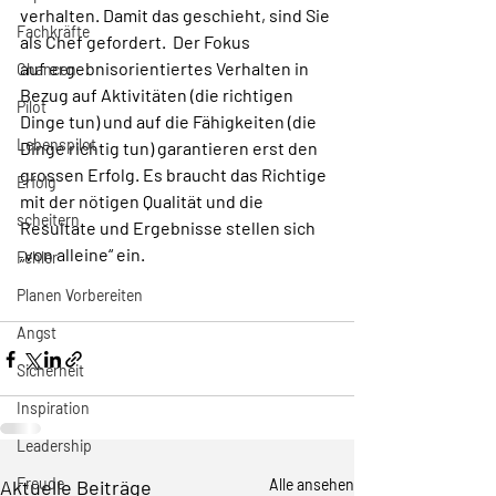
verhalten. Damit das geschieht, sind Sie 
Fachkräfte
als Chef gefordert.  Der Fokus 
auf ergebnisorientiertes Verhalten in 
Chancen
Bezug auf Aktivitäten (die richtigen 
Pilot
Dinge tun) und auf die Fähigkeiten (die 
Lebenspilot
Dinge richtig tun) garantieren erst den 
grossen Erfolg. Es braucht das Richtige 
Erfolg
mit der nötigen Qualität und die 
scheitern
Resultate und Ergebnisse stellen sich 
„von alleine“ ein. 
Fehler
Planen Vorbereiten
Angst
Sicherheit
Inspiration
Leadership
Freude
Aktuelle Beiträge
Alle ansehen