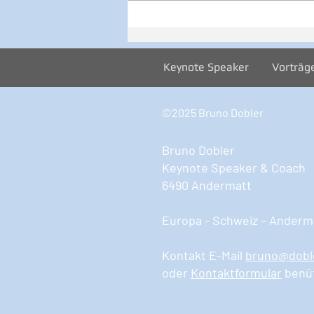
Inspiration zur Woche
12/2024
Keynote Speaker
Vorträg
©2025 Bruno Dobler
Bruno Dobler
Keynote Speaker & Coach
6490 Andermatt
Europa - Schweiz – Anderma
Kontakt E-Mail
bruno@dobl
oder
Kontaktformular
benü