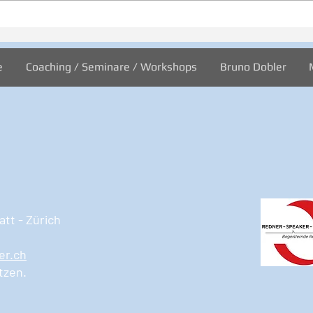
Inspiration zur Woche
Insp
11/2024
10/2
e
Coaching / Seminare / Workshops
Bruno Dobler
tt - Zürich
er.ch
tzen.