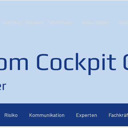
Coaching / Seminare / Workshops
Bruno Dobler
Med
om Cockpit
r
Risiko
Kommunikation
Experten
Fachkräf