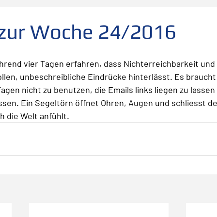
folg
scheitern
Fehler
Planen Vorbereiten
 zur Woche 24/2016
Leadership
Freude
Abheben
Vertrauen
hrend vier Tagen erfahren, dass Nichterreichbarkeit und
ollen, unbeschreibliche Eindrücke hinterlässt. Es brauch
gen nicht zu benutzen, die Emails links liegen zu lassen
te
Risiko
Glück
Mut
Change
sen. Ein Segeltörn öffnet Ohren, Augen und schliesst d
h die Welt anfühlt. 