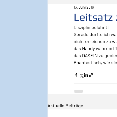
13. Juni 2016
Pilot
Lebenspilot
Er
Leitsatz
Disziplin belohnt!
Sicherheit
Inspiration
Gerade durfte ich wä
nicht erreichen zu w
das Handy während Ta
Wirken, Wirkung
Keyno
das DASEIN zu genies
Phantastisch, wie sic
Aktuelle Beiträge