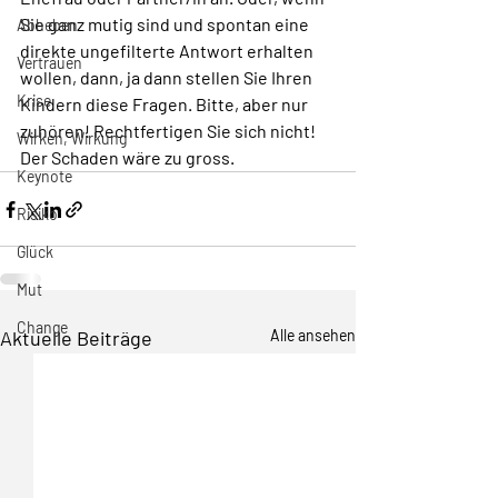
Sie ganz mutig sind und spontan eine 
Abheben
direkte ungefilterte Antwort erhalten 
Vertrauen
wollen, dann, ja dann stellen Sie Ihren 
Krise
Kindern diese Fragen. Bitte, aber nur 
zuhören! Rechtfertigen Sie sich nicht! 
Wirken, Wirkung
Der Schaden wäre zu gross.
Keynote
Risiko
Glück
Mut
Change
Aktuelle Beiträge
Alle ansehen