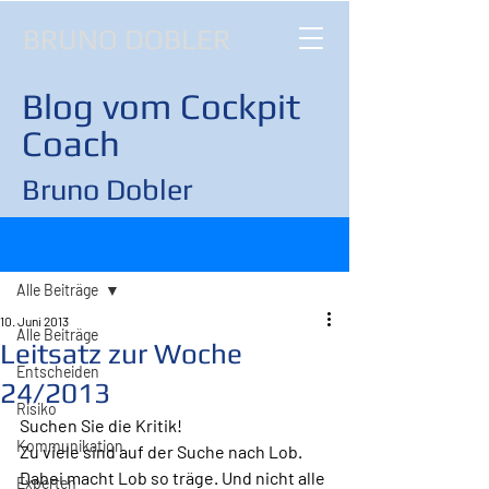
BRUNO DOBLER
Blog vom Cockpit
Coach
Bruno Dobler
Beitrag
Alle Beiträge
10. Juni 2013
Alle Beiträge
Leitsatz zur Woche
Entscheiden
24/2013
Risiko
Suchen Sie die Kritik!
Kommunikation
Zu viele sind auf der Suche nach Lob. 
Dabei macht Lob so träge. Und nicht alle 
Experten