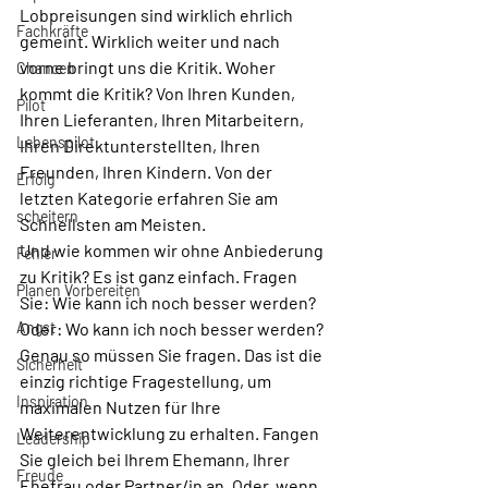
Lobpreisungen sind wirklich ehrlich 
Fachkräfte
gemeint. Wirklich weiter und nach 
vorne bringt uns die Kritik. Woher 
Chancen
kommt die Kritik? Von Ihren Kunden, 
Pilot
Ihren Lieferanten, Ihren Mitarbeitern, 
Lebenspilot
Ihren Direktunterstellten, Ihren 
Freunden, Ihren Kindern. Von der 
Erfolg
letzten Kategorie erfahren Sie am 
scheitern
Schnellsten am Meisten.
Und wie kommen wir ohne Anbiederung 
Fehler
zu Kritik? Es ist ganz einfach. Fragen 
Planen Vorbereiten
Sie: Wie kann ich noch besser werden? 
Angst
Oder: Wo kann ich noch besser werden?
Genau so müssen Sie fragen. Das ist die 
Sicherheit
einzig richtige Fragestellung, um 
Inspiration
maximalen Nutzen für Ihre 
Weiterentwicklung zu erhalten. Fangen 
Leadership
Sie gleich bei Ihrem Ehemann, Ihrer 
Freude
Ehefrau oder Partner/in an. Oder, wenn 