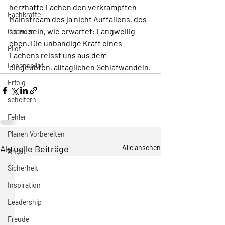
herzhafte Lachen den verkrampften 
Fachkräfte
Mainstream des ja nicht Auffallens, des 
so zu sein, wie erwartet: Langweilig 
Chancen
eben. Die unbändige Kraft eines 
Pilot
Lachens reisst uns aus dem 
Lebenspilot
eingeübten, alltäglichen Schlafwandeln.
Erfolg
scheitern
Fehler
Planen Vorbereiten
Aktuelle Beiträge
Alle ansehen
Angst
Sicherheit
Inspiration
Leadership
Freude