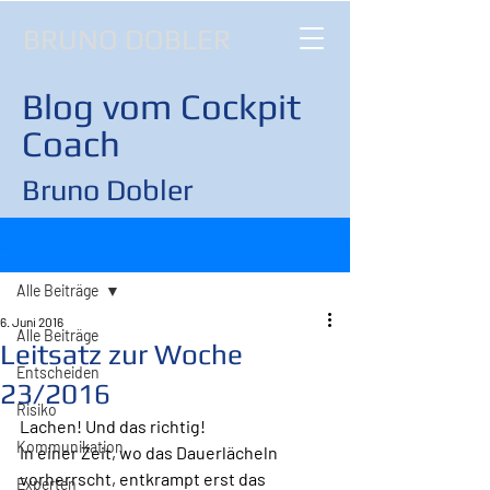
BRUNO DOBLER
Blog vom Cockpit
Coach
Bruno Dobler
Beitrag
Alle Beiträge
6. Juni 2016
Alle Beiträge
Leitsatz zur Woche
Entscheiden
23/2016
Risiko
Lachen! Und das richtig!
Kommunikation
In einer Zeit, wo das Dauerlächeln 
vorherrscht, entkrampt erst das 
Experten