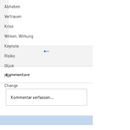
Abheben
Vertrauen
Krise
Wirken, Wirkung
Keynote
Risiko
Glück
Kommentare
Mut
Change
Inspiration zur Woche
Inspiration zur 
Kommentar verfassen...
11/2024
10/2024
©2025 Bruno Dobler