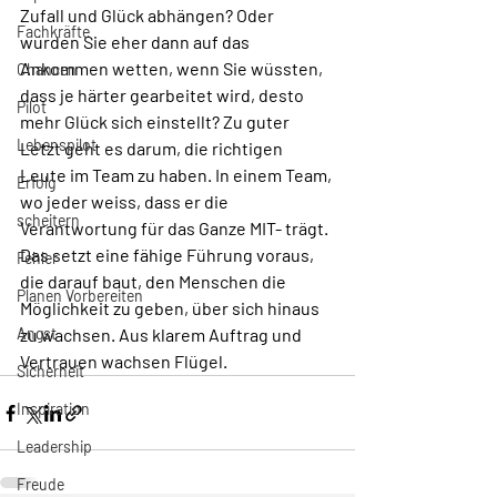
Zufall und Glück abhängen? Oder 
Fachkräfte
würden Sie eher dann auf das 
Ankommen wetten, wenn Sie wüssten, 
Chancen
dass je härter gearbeitet wird, desto 
Pilot
mehr Glück sich einstellt? Zu guter 
Lebenspilot
Letzt geht es darum, die richtigen 
Leute im Team zu haben. In einem Team, 
Erfolg
wo jeder weiss, dass er die 
scheitern
Verantwortung für das Ganze MIT- trägt. 
Das setzt eine fähige Führung voraus, 
Fehler
die darauf baut, den Menschen die 
Planen Vorbereiten
Möglichkeit zu geben, über sich hinaus 
Angst
zu wachsen. Aus klarem Auftrag und 
Vertrauen wachsen Flügel.
Sicherheit
Inspiration
Leadership
Freude