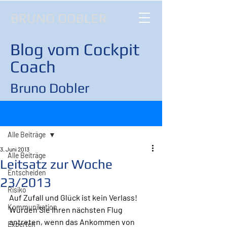
BRUNO DOBLER
Blog vom Cockpit
Coach
Bruno Dobler
Beitrag
Alle Beiträge
3. Juni 2013
Alle Beiträge
Leitsatz zur Woche
Entscheiden
23/2013
Risiko
Auf Zufall und Glück ist kein Verlass!
Kommunikation
Würden Sie Ihren nächsten Flug 
antreten, wenn das Ankommen von 
Experten