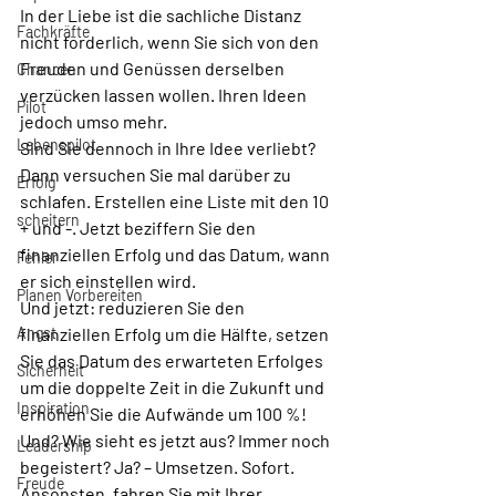
In der Liebe ist die sachliche Distanz 
Fachkräfte
nicht förderlich, wenn Sie sich von den 
Freuden und Genüssen derselben 
Chancen
verzücken lassen wollen. Ihren Ideen 
Pilot
jedoch umso mehr. 
Lebenspilot
Sind Sie dennoch in Ihre Idee verliebt? 
Dann versuchen Sie mal darüber zu 
Erfolg
schlafen. Erstellen eine Liste mit den 10 
scheitern
+ und -. Jetzt beziffern Sie den 
finanziellen Erfolg und das Datum, wann 
Fehler
er sich einstellen wird. 
Planen Vorbereiten
Und jetzt: reduzieren Sie den 
Angst
finanziellen Erfolg um die Hälfte, setzen 
Sie das Datum des erwarteten Erfolges 
Sicherheit
um die doppelte Zeit in die Zukunft und 
Inspiration
erhöhen Sie die Aufwände um 100 %! 
Und? Wie sieht es jetzt aus? Immer noch 
Leadership
begeistert? Ja? – Umsetzen. Sofort. 
Freude
Ansonsten, fahren Sie mit Ihrer 