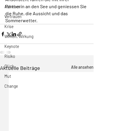
Partnerin an den See und geniessen Sie 
Abheben
die Ruhe, die Aussicht und das 
Vertrauen
Sommerwetter.
Krise
Wirken, Wirkung
Keynote
Risiko
Glück
Aktuelle Beiträge
Alle ansehen
Mut
Change