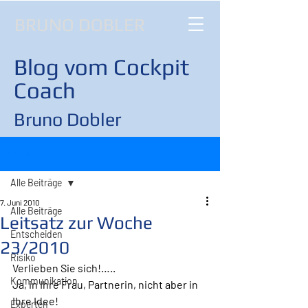
BRUNO DOBLER
Blog vom Cockpit
Coach
Bruno Dobler
Beitrag
Alle Beiträge
7. Juni 2010
Alle Beiträge
Leitsatz zur Woche
Entscheiden
23/2010
Risiko
Verlieben Sie sich!…..
Kommunikation
Ja, in Ihre Frau, Partnerin, nicht aber in 
Ihre Idee!
Experten