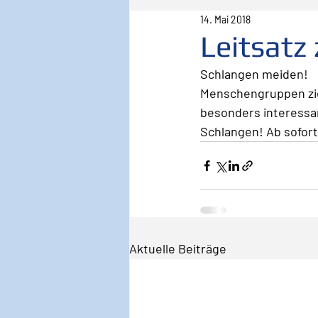
14. Mai 2018
Pilot
Lebenspilot
Er
Leitsatz
Schlangen meiden!
Sicherheit
Inspiration
Menschengruppen zie
besonders interessan
Schlangen! Ab sofort
Wirken, Wirkung
Keyno
Aktuelle Beiträge