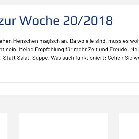
folg
scheitern
Fehler
Planen Vorbereiten
 zur Woche 20/2018
Leadership
Freude
Abheben
Vertrauen
hen Menschen magisch an. Da wo alle sind, muss es woh
t sein. Meine Empfehlung für mehr Zeit und Freude: Mei
! Statt Salat, Suppe. Was auch funktioniert: Gehen Sie we
te
Risiko
Glück
Mut
Change