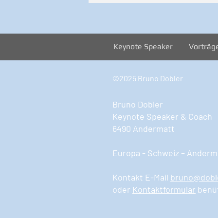
Keynote Speaker
Vorträg
©2025 Bruno Dobler
Bruno Dobler
Keynote Speaker & Coach
6490 Andermatt
Europa - Schweiz – Anderma
Kontakt E-Mail
bruno@dobl
oder
Kontaktformular
benü