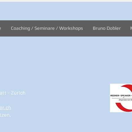
e
Coaching / Seminare / Workshops
Bruno Dobler
tt - Zürich
er.ch
tzen.