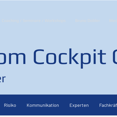
Coaching / Seminare / Workshops
Bruno Dobler
Med
om Cockpit
r
Risiko
Kommunikation
Experten
Fachkräf