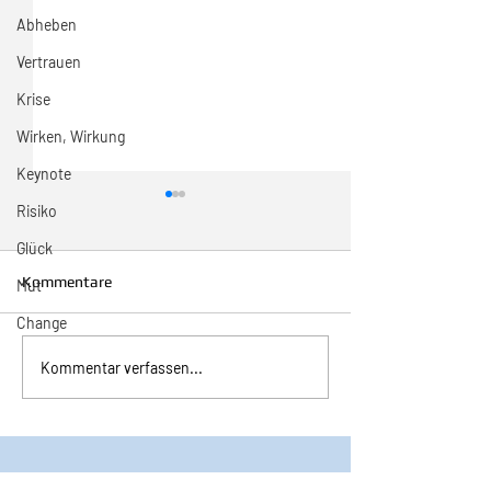
Abheben
Vertrauen
Krise
Wirken, Wirkung
Keynote
Risiko
Glück
Kommentare
Mut
Change
Inspiration zur Woche
Inspiration zur 
Kommentar verfassen...
11/2024
10/2024
©2025 Bruno Dobler