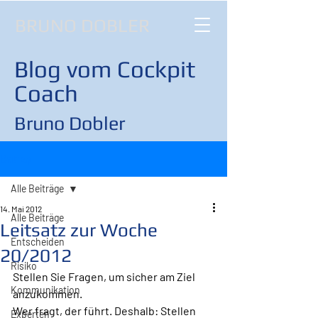
BRUNO DOBLER
Blog vom Cockpit
Coach
Bruno Dobler
Beitrag
Alle Beiträge
14. Mai 2012
Alle Beiträge
Leitsatz zur Woche
Entscheiden
20/2012
Risiko
Stellen Sie Fragen, um sicher am Ziel 
Kommunikation
anzukommen. 
Wer fragt, der führt. Deshalb: Stellen 
Experten