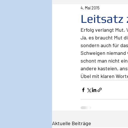
4. Mai 2015
Pilot
Lebenspilot
Er
Leitsatz
Erfolg verlangt Mut,
Sicherheit
Inspiration
Ja, es braucht Mut d
sondern auch für das,
Schweigen niemand ve
Wirken, Wirkung
Keyno
schont man nicht ein
andere kasteien, an
Übel mit klaren Wort
Aktuelle Beiträge