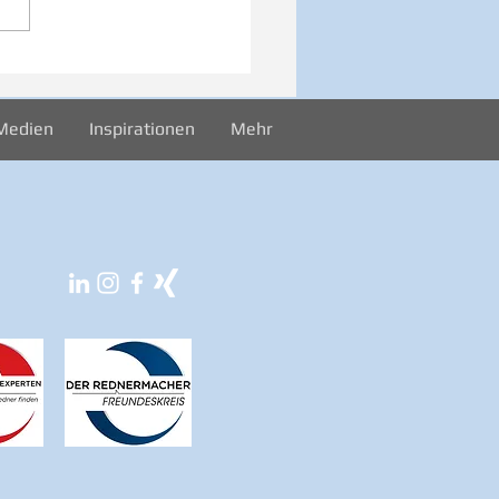
iration zur Woche
024
Medien
Inspirationen
Mehr