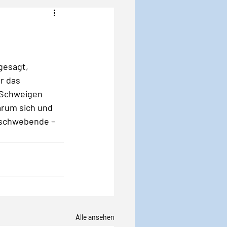
Angst
Krise
gesagt, 
r das 
 Schweigen 
arum sich und 
 schwebende – 
Alle ansehen