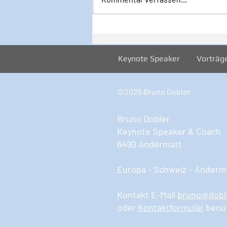
Inspiration zur Woche
12/2024
Keynote Speaker
Vorträg
©2025 Bruno Dobler
Bruno Dobler
Keynote Speaker & Coach
6490 Andermatt
Europa - Schweiz – Anderma
Kontakt E-Mail
bruno@dobl
oder
Kontaktformular
benü