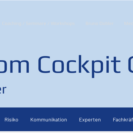
Coaching / Seminare / Workshops
Bruno Dobler
Med
om Cockpit
r
Risiko
Kommunikation
Experten
Fachkräf