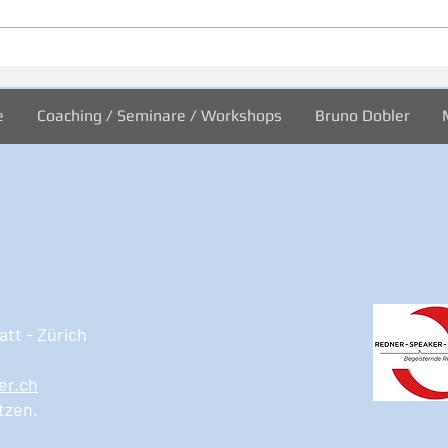
Inspiration zur Woche
Insp
11/2024
10/2
e
Coaching / Seminare / Workshops
Bruno Dobler
tt - Zürich
er.ch
tzen.