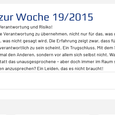
folg
scheitern
Fehler
Planen Vorbereiten
 zur Woche 19/2015
 Verantwortung und Risiko!
Leadership
Freude
Abheben
Vertrauen
ie Verantwortung zu übernehmen, nicht nur für das, was 
 was nicht gesagt wird. Die Erfahrung zeigt zwar, dass fü
rantwortlich zu sein scheint. Ein Trugschluss. Mit dem
te
Risiko
Glück
Mut
Change
mal den Anderen, sondern vor allem sich selbst nicht. W
statt das unausgesprochene – aber doch immer im Raum
en anzusprechen? Ein Leiden, das es nicht braucht!