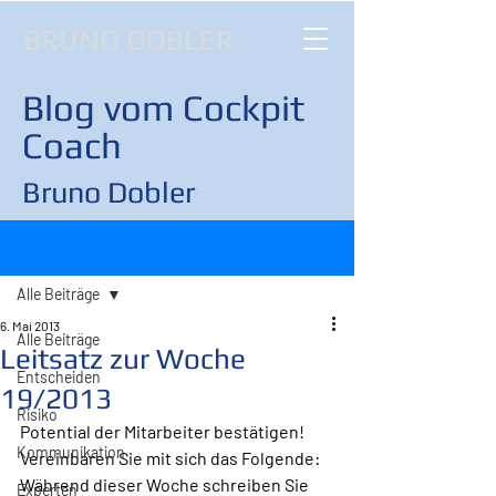
BRUNO DOBLER
Blog vom Cockpit
Coach
Bruno Dobler
Beitrag
Alle Beiträge
6. Mai 2013
Alle Beiträge
Leitsatz zur Woche
Entscheiden
19/2013
Risiko
Potential der Mitarbeiter bestätigen!
Kommunikation
Vereinbaren Sie mit sich das Folgende: 
Während dieser Woche schreiben Sie 
Experten