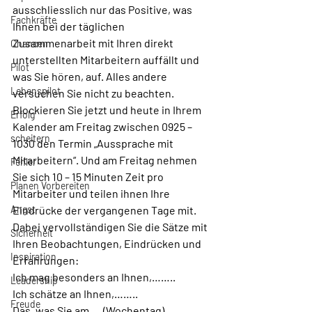
ausschliesslich nur das Positive, was 
Fachkräfte
Ihnen bei der täglichen 
Zusammenarbeit mit Ihren direkt 
Chancen
unterstellten Mitarbeitern auffällt und 
Pilot
was Sie hören, auf. Alles andere 
Lebenspilot
versuchen Sie nicht zu beachten. 
Blockieren Sie jetzt und heute in Ihrem 
Erfolg
Kalender am Freitag zwischen 0925 – 
scheitern
1030 den Termin „Aussprache mit 
Mitarbeitern“. Und am Freitag nehmen 
Fehler
Sie sich 10 – 15 Minuten Zeit pro 
Planen Vorbereiten
Mitarbeiter und teilen ihnen Ihre 
Angst
Eindrücke der vergangenen Tage mit. 
Dabei vervollständigen Sie die Sätze mit 
Sicherheit
Ihren Beobachtungen, Eindrücken und 
Inspiration
Erfahrungen:
Ich mag besonders an Ihnen,……..
Leadership
Ich schätze an Ihnen,……..
Freude
Das, was Sie am ….(Wochentag) 