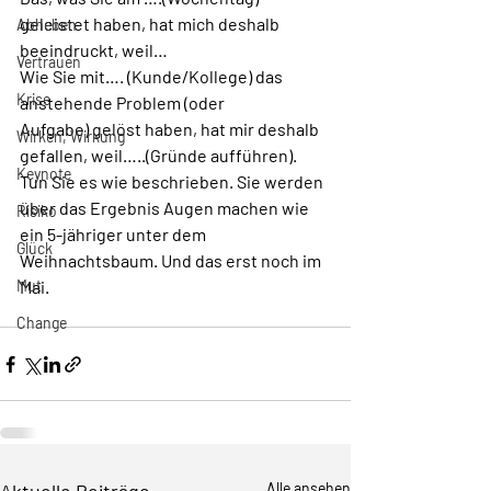
geleistet haben, hat mich deshalb 
Abheben
beeindruckt, weil…
Vertrauen
Wie Sie mit…. (Kunde/Kollege) das 
Krise
anstehende Problem (oder 
Aufgabe) gelöst haben, hat mir deshalb 
Wirken, Wirkung
gefallen, weil…..(Gründe aufführen).
Keynote
Tun Sie es wie beschrieben. Sie werden 
über das Ergebnis Augen machen wie 
Risiko
ein 5-jähriger unter dem 
Glück
Weihnachtsbaum. Und das erst noch im 
Mut
Mai. 
Change
Alle ansehen