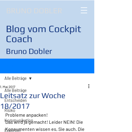
BRUNO DOBLER
Blog vom Cockpit
Coach
Bruno Dobler
Beitrag
Alle Beiträge
1. Mai 2017
Alle Beiträge
Leitsatz zur Woche
Entscheiden
18/2017
Risiko
Probleme anpacken!
Kommunikation
Das wird ja gemacht! Leider NEIN! Die 
Konsumenten wissen es, Sie auch. Die 
Experten