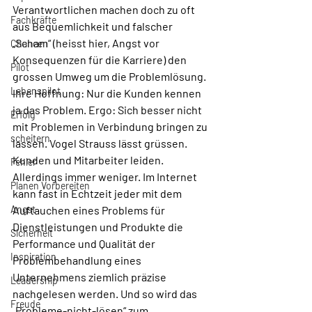
Verantwortlichen machen doch zu oft 
Fachkräfte
aus Bequemlichkeit und falscher 
„Scham“ (heisst hier, Angst vor 
Chancen
Konsequenzen für die Karriere) den 
Pilot
grossen Umweg um die Problemlösung. 
Lebenspilot
Ihre Hoffnung: Nur die Kunden kennen 
ja das Problem. Ergo: Sich besser nicht 
Erfolg
mit Problemen in Verbindung bringen zu 
scheitern
lassen. Vogel Strauss lässt grüssen. 
Kunden und Mitarbeiter leiden. 
Fehler
Allerdings immer weniger. Im Internet 
Planen Vorbereiten
kann fast in Echtzeit jeder mit dem 
Angst
Auftauchen eines Problems für 
Dienstleistungen und Produkte die 
Sicherheit
Performance und Qualität der 
Inspiration
Problembehandlung eines 
Unternehmens ziemlich präzise 
Leadership
nachgelesen werden. Und so wird das 
Freude
„Probleme-nicht-lösen“ zum 