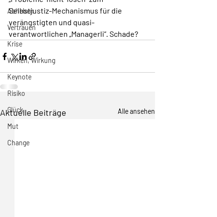
Selbstjustiz-Mechanismus für die 
Abheben
verängstigten und quasi-
Vertrauen
verantwortlichen „Managerli“. Schade? 
Krise
Wirken, Wirkung
Keynote
Risiko
Glück
Aktuelle Beiträge
Alle ansehen
Mut
Change