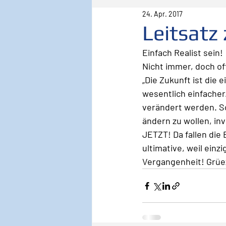
24. Apr. 2017
Pilot
Lebenspilot
Er
Leitsatz
Einfach Realist sein!
Sicherheit
Inspiration
Nicht immer, doch oft
„Die Zukunft ist die 
wesentlich einfacher.
Wirken, Wirkung
Keyno
verändert werden. Sc
ändern zu wollen, in
JETZT! Da fallen die 
ultimative, weil ein
Vergangenheit! Grüez