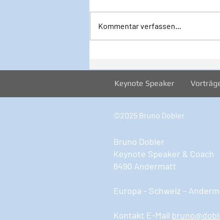
Kommentar verfassen...
Inspiration zur Woche
12/2024
Keynote Speaker
Vorträg
©2025 Bruno Dobler
Bruno Dobler
Keynote Speaker & Coach
6490 Andermatt
Europa - Schweiz – Anderma
Kontakt E-Mail
bruno@dobl