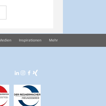
iration zur Woche
024
Medien
Inspirationen
Mehr