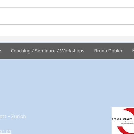
Inspiration zur Woche
Insp
11/2024
10/2
e
Coaching / Seminare / Workshops
Bruno Dobler
tt - Zürich
er.ch