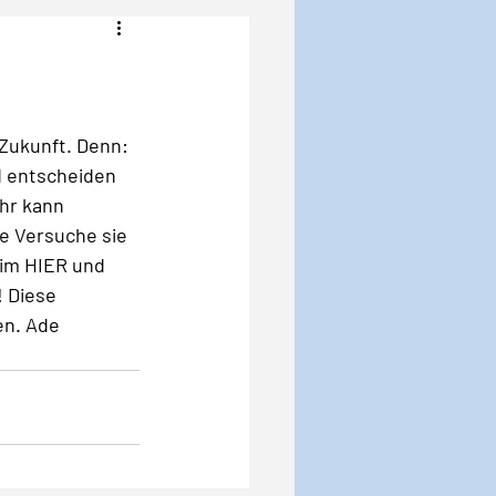
Angst
Krise
 Zukunft. Denn: 
d entscheiden 
ihr kann 
e Versuche sie 
 im HIER und 
! Diese 
en. Ade 