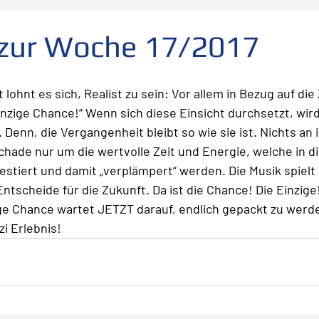
folg
scheitern
Fehler
Planen Vorbereiten
 zur Woche 17/2017
Leadership
Freude
Abheben
Vertrauen
 lohnt es sich, Realist zu sein: Vor allem in Bezug auf die
einzige Chance!“ Wenn sich diese Einsicht durchsetzt, wir
 Denn, die Vergangenheit bleibt so wie sie ist. Nichts an 
te
Risiko
Glück
Mut
Change
hade nur um die wertvolle Zeit und Energie, welche in di
vestiert und damit „verplämpert“ werden. Die Musik spielt
Entscheide für die Zukunft. Da ist die Chance! Die Einzige
zige Chance wartet JETZT darauf, endlich gepackt zu werd
i Erlebnis!