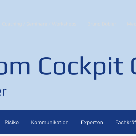
Coaching / Seminare / Workshops
Bruno Dobler
Med
om Cockpit
r
Risiko
Kommunikation
Experten
Fachkräf