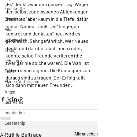
„Es“ denkt zwar den ganzen Tag. Wegen 
Fachkräfte
den selbst zugelassenen Ablenkungen 
denkt „es“ aber kaum in die Tiefe, dafür 
Chancen
immer Neues. Denkt „es“ hingegen 
Pilot
konkret und denkt „es“ neu, wird es 
Lebenspilot
gefährlich. Sehr gefährlich. Wer Neues 
denkt und darüber auch noch redet, 
Erfolg
könnte seine Freunde verlieren (die 
scheitern
zwar gar nie solche waren). Die Wahl ist 
jedem seine eigene. Die Konsequenzen 
Fehler
daraus sind zu tragen. Der Erfolg teilt 
Planen Vorbereiten
sich dann mit neuen Freunden.
Angst
Sicherheit
Inspiration
Leadership
Freude
Aktuelle Beiträge
Alle ansehen