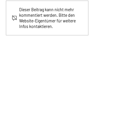
31/2026 Wo sind wir?
30/2026 Sonntag
Dieser Beitrag kann nicht mehr
kommentiert werden. Bitte den
Weltrekord
Website-Eigentümer für weitere
Infos kontaktieren.
©2025 Bruno Dobler
Bruno Dobler
Keynote Speaker & Coach
6490 Andermatt
Europa - Schweiz – Andermatt - Zürich
Kontakt E-Mail
bruno@dobler.ch
oder
Kontaktformular
benützen.