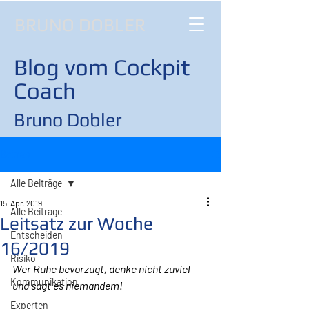
BRUNO DOBLER
Blog vom Cockpit
Coach
Bruno Dobler
Beitrag
Alle Beiträge
15. Apr. 2019
Alle Beiträge
Leitsatz zur Woche
Entscheiden
16/2019
Risiko
Wer Ruhe bevorzugt, denke nicht zuviel 
Kommunikation
und sagt es niemandem!
Experten