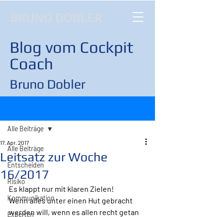
BRUNO DOBLER
Blog vom Cockpit
Coach
Bruno Dobler
Beitrag
Alle Beiträge
17. Apr. 2017
Alle Beiträge
Leitsatz zur Woche
Entscheiden
16/2017
Risiko
Es klappt nur mit klaren Zielen!
Kommunikation
Wenn alles unter einen Hut gebracht 
werden will, wenn es allen recht getan 
Experten