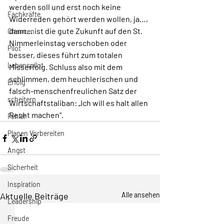
werden soll und erst noch keine 
Fachkräfte
Widerreden gehört werden wollen, ja…, 
dann… ist die gute Zukunft auf den St. 
Chancen
Nimmerleinstag verschoben oder 
Pilot
besser, dieses führt zum totalen 
Lebenspilot
Misserfolg. Schluss also mit dem 
schlimmen, dem heuchlerischen und 
Erfolg
falsch-menschenfreulichen Satz der 
scheitern
Wirtschaftstaliban: „Ich will es halt allen 
Recht machen“. 
Fehler
Planen Vorbereiten
Angst
Sicherheit
Inspiration
Aktuelle Beiträge
Alle ansehen
Leadership
Freude