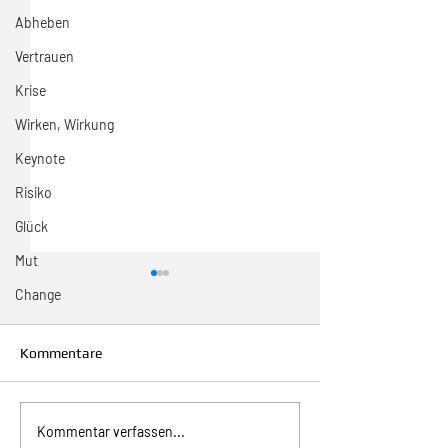
Abheben
Vertrauen
Krise
Wirken, Wirkung
Keynote
Risiko
Glück
Mut
Change
Kommentare
Inspiration zur Woche
Inspiration zur 
Kommentar verfassen...