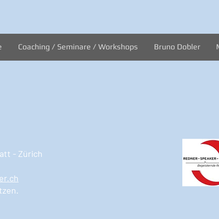
e
Coaching / Seminare / Workshops
Bruno Dobler
tt - Zürich
er.ch
tzen.