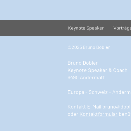
Keynote Speaker
Vorträg
©2025 Bruno Dobler
Bruno Dobler
Keynote Speaker & Coach
6490 Andermatt
Europa - Schweiz – Anderma
Kontakt E-Mail
bruno@dobl
oder
Kontaktformular
benü