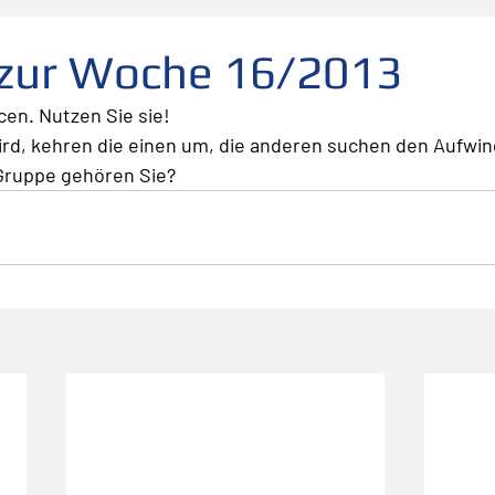
folg
scheitern
Fehler
Planen Vorbereiten
 zur Woche 16/2013
cen. Nutzen Sie sie!
Leadership
Freude
Abheben
Vertrauen
rd, kehren die einen um, die anderen suchen den Aufwind
Gruppe gehören Sie?
te
Risiko
Glück
Mut
Change