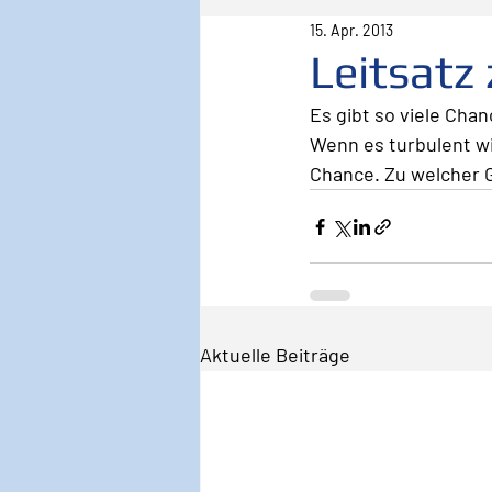
15. Apr. 2013
Pilot
Lebenspilot
Er
Leitsatz
Es gibt so viele Chan
Sicherheit
Inspiration
Wenn es turbulent wi
Chance. Zu welcher 
Wirken, Wirkung
Keyno
Aktuelle Beiträge