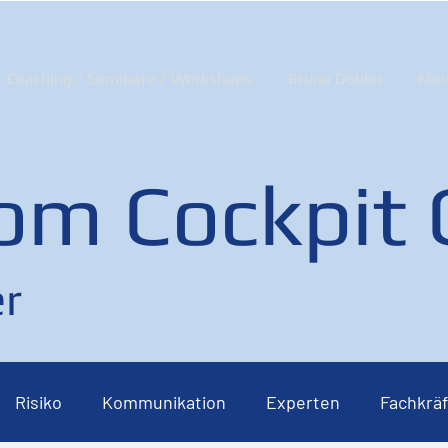
Coaching / Seminare / Workshops
Bruno Dobler
Med
om Cockpit
r
Risiko
Kommunikation
Experten
Fachkräf