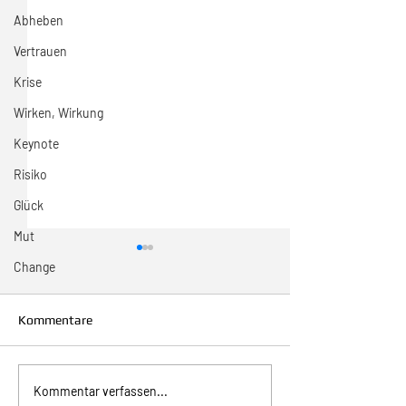
Abheben
Vertrauen
Krise
Wirken, Wirkung
Keynote
Risiko
Glück
Mut
Change
Kommentare
Inspiration zur Woche
Inspiration zur 
Kommentar verfassen...