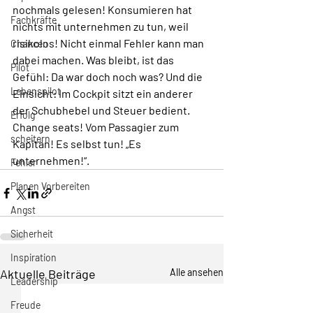
nochmals gelesen! Konsumieren hat 
Fachkräfte
nichts mit unternehmen zu tun, weil 
risikolos! Nicht einmal Fehler kann man 
Chancen
dabei machen. Was bleibt, ist das 
Pilot
Gefühl: Da war doch noch was? Und die 
Lebenspilot
Einsicht: Im Cockpit sitzt ein anderer 
der Schubhebel und Steuer bedient. 
Erfolg
Change seats! Vom Passagier zum 
scheitern
Kapitän! Es selbst tun! „Es 
unternehmen!“.
Fehler
Planen Vorbereiten
Angst
Sicherheit
Inspiration
Aktuelle Beiträge
Alle ansehen
Leadership
Freude