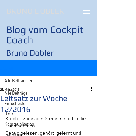
BRUNO DOBLER
Blog vom Cockpit
Coach
Bruno Dobler
Beitrag
Alle Beiträge
21. März 2016
Alle Beiträge
Leitsatz zur Woche
Entscheiden
12/2016
Risiko
Komfortzone ade: Steuer selbst in die 
Kommunikation
Hand nehmen!
Genug gelesen, gehört, gelernt und 
Experten