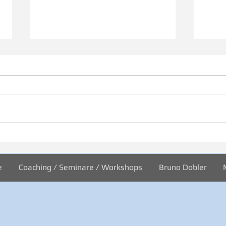
Inspiration zur Woche
Insp
11/2024
10/2
e
Coaching / Seminare / Workshops
Bruno Dobler