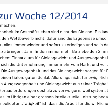
folg
scheitern
Fehler
Planen Vorbereiten
 zur Woche 12/2014
 machen!
Leadership
Freude
Abheben
Vertrauen
nheit im Geschäftsleben sind nicht das Gleiche! Ein lan
t den Wettbewerb nicht, dafür sind die Ergebnisse umso e
 alles immer wieder und sofort zu erledigen und so in da
te
Risiko
Glück
Mut
Change
 zu bringen. Darin finden immer mehr Betriebe den Sinn i
schem Einsatz, um für Gleichgewicht und Ausgewogenheit
 sich die Unternehmung immer mehr vom Markt und vor a
Die Ausgewogenheit und das Gleichgewicht sorgen für F
einen tiefen, guten Schlaf. Allerdings nicht für ewig. Richt
n Ausgewogenheit und Gleichgewicht aus reiner Trägheit!
Herausforderungen deshalb zu verweigern, weil systemati
s im Übrigen einer grossen intellektuelle Leistung bedar
beliebten „Tätigkeit“ ist, dass die Arbeit für die wirkliche