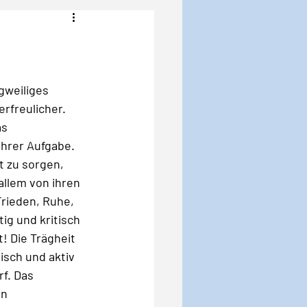
Angst
Krise
gweiliges 
rfreulicher. 
s 
hrer Aufgabe. 
 zu sorgen, 
llem von ihren 
rieden, Ruhe, 
ig und kritisch 
 Die Trägheit 
sch und aktiv 
f. Das 
n 