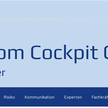
Coaching / Seminare / Workshops
Bruno Dobler
Med
om Cockpit
r
Risiko
Kommunikation
Experten
Fachkräf