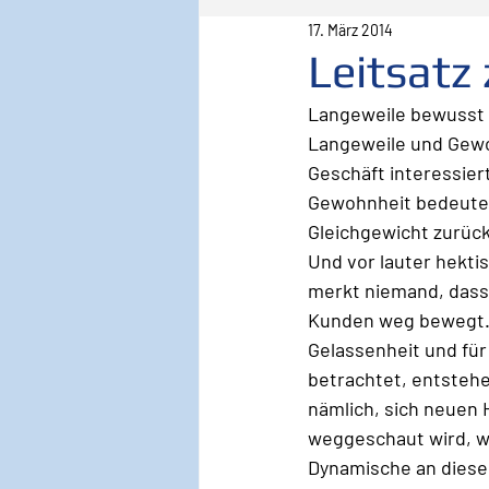
17. März 2014
Pilot
Lebenspilot
Er
Leitsatz
Langeweile bewusst
Sicherheit
Inspiration
Langeweile und Gewoh
Geschäft interessier
Gewohnheit bedeutet,
Wirken, Wirkung
Keyno
Gleichgewicht zurück
Und vor lauter hekti
merkt niemand, dass
Kunden weg bewegt. 
Gelassenheit und für 
betrachtet, entstehe
nämlich, sich neuen 
weggeschaut wird, wa
Dynamische an dieser 