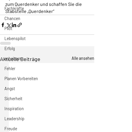
zum Querdenker und schaffen Sie die 
Fachkräfte
Stabstelle „Querdenker“
Chancen
Pilot
Lebenspilot
Erfolg
Aktuelle Beiträge
Alle ansehen
scheitern
Fehler
Planen Vorbereiten
Angst
Sicherheit
Inspiration
Leadership
Freude