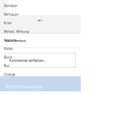
Abheben
Vertrauen
Krise
Wirken, Wirkung
Keynote
Kommentare
Risiko
Glück
Inspiration zur Woche
Inspiration zur 
Kommentar verfassen...
11/2024
10/2024
Mut
Change
©2025 Bruno Dobler
Bruno Dobler
Keynote Speaker & Coach
6490 Andermatt