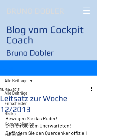
BRUNO DOBLER
Blog vom Cockpit
Coach
Bruno Dobler
Beitrag
Alle Beiträge
18. März 2013
Alle Beiträge
Leitsatz zur Woche
Entscheiden
12/2013
Risiko
Bewegen Sie das Ruder!
Kommunikation
Greifen Sie zum Unerwarteten! 
Befördern Sie den Querdenker offiziell 
Experten