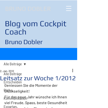
BRUNO DOBLER
Blog vom Cockpit
Coach
Bruno Dobler
Beitrag
Alle Beiträge
2. Jan. 2012
Alle Beiträge
Leitsatz zur Woche 1/2012
Entscheiden
Geniessen Sie die Momente der 
Risiko
Glückseligkeit!
Für das neue Jahr wünsche ich Ihnen 
Kommunikation
viel Freude, Spass, beste Gesundheit 
Experten