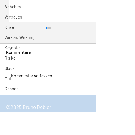
Abheben
Vertrauen
Krise
Wirken, Wirkung
Keynote
Kommentare
Risiko
Glück
Inspiration zur Woche
Inspiration zur 
Kommentar verfassen...
Mut
11/2024
10/2024
Change
©2025 Bruno Dobler
Bruno Dobler
Keynote Speaker & Coach
6490 Andermatt