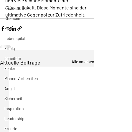
und viele schöne Momente der 
Glückseligkeit. Diese Momente sind der 
Fachkräfte
ultimative Gegenpol zur Zufriedenheit.
Chancen
Pilot
Lebenspilot
Erfolg
scheitern
Aktuelle Beiträge
Alle ansehen
Fehler
Planen Vorbereiten
Angst
Sicherheit
Inspiration
Leadership
Freude