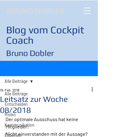
BRUNO DOBLER
Blog vom Cockpit
Coach
Bruno Dobler
Beitrag
Alle Beiträge
19. Feb. 2018
Alle Beiträge
Leitsatz zur Woche
Entscheiden
08/2018
Risiko
Der optimale Ausschuss hat keine 
Kommunikation
Mitglieder!
Nicht einverstanden mit der Aussage? 
Experten