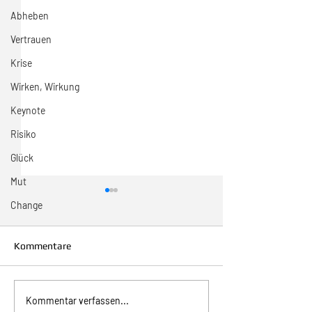
Abheben
Vertrauen
Krise
Wirken, Wirkung
Keynote
Risiko
Glück
Mut
Change
Kommentare
Inspiration zur Woche
Inspiration zur 
Kommentar verfassen...