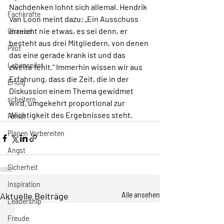
Nachdenken lohnt sich allemal. Hendrik 
Fachkräfte
Van Loon meint dazu: „Ein Ausschuss 
erreicht nie etwas, es sei denn, er 
Chancen
besteht aus drei Mitgliedern, von denen 
Pilot
das eine gerade krank ist und das 
Lebenspilot
zweite fehlt.“ Immerhin wissen wir aus 
Erfahrung, dass die Zeit, die in der 
Erfolg
Diskussion einem Thema gewidmet 
scheitern
wird, umgekehrt proportional zur 
Wichtigkeit des Ergebnisses steht.
Fehler
Planen Vorbereiten
Angst
Sicherheit
Inspiration
Aktuelle Beiträge
Alle ansehen
Leadership
Freude