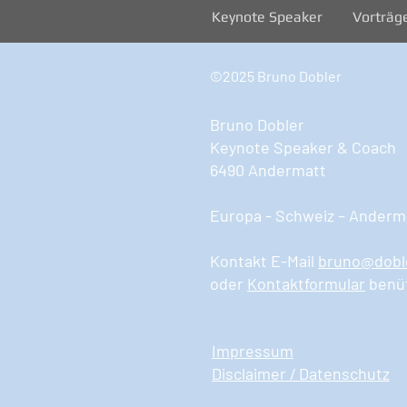
Keynote Speaker
Vorträg
©2025 Bruno Dobler
Bruno Dobler
Keynote Speaker & Coach
6490 Andermatt
Europa - Schweiz – Anderma
Kontakt E-Mail
bruno@dobl
oder
Kontaktformular
benü
Impressum
Disclaimer / Datenschutz