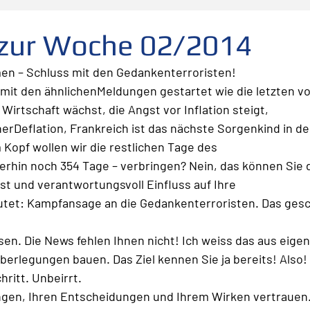
folg
scheitern
Fehler
Planen Vorbereiten
 zur Woche 02/2014
men – Schluss mit den Gedankenterroristen!
Leadership
Freude
Abheben
Vertrauen
 mit den ähnlichenMeldungen gestartet wie die letzten vo
e Wirtschaft wächst, die Angst vor Inflation steigt,
nerDeflation, Frankreich ist das nächste Sorgenkind in de
te
Risiko
Glück
Mut
Change
Kopf wollen wir die restlichen Tage des
erhin noch 354 Tage – verbringen? Nein, das können Sie
t und verantwortungsvoll Einfluss auf Ihre
tet: Kampfansage an die Gedankenterroristen. Das gesc
sen. Die News fehlen Ihnen nicht! Ich weiss das aus eigen
berlegungen bauen. Das Ziel kennen Sie ja bereits! Also! 
hritt. Unbeirrt. 
ungen, Ihren Entscheidungen und Ihrem Wirken vertrauen.