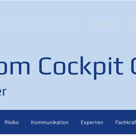
Coaching / Seminare / Workshops
Bruno Dobler
Med
om Cockpit
r
Risiko
Kommunikation
Experten
Fachkräf