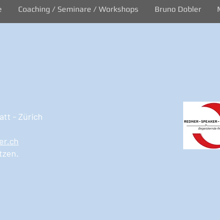
e
Coaching / Seminare / Workshops
Bruno Dobler
tt - Zürich
er.ch
tzen.