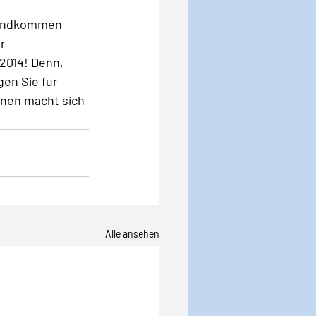
d undkommen 
r 
2014! Denn, 
en Sie für 
onen macht sich 
Alle ansehen