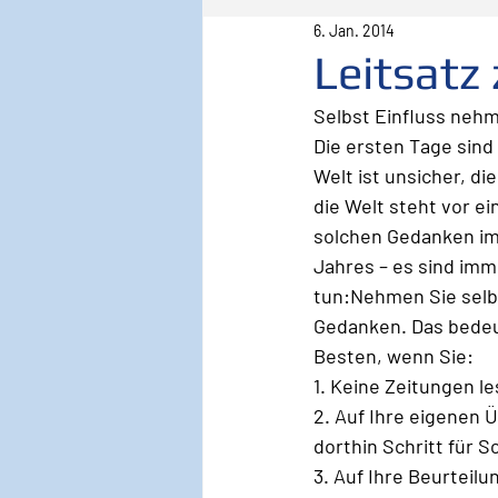
6. Jan. 2014
Pilot
Lebenspilot
Er
Leitsatz
Selbst Einfluss neh
Sicherheit
Inspiration
Die ersten Tage sind
Welt ist unsicher, di
die Welt steht vor ei
Wirken, Wirkung
Keyno
solchen Gedanken im 
Jahres – es sind imm
tun:Nehmen Sie selbs
Gedanken. Das bedeu
Besten, wenn Sie:
1. Keine Zeitungen le
2. Auf Ihre eigenen Ü
dorthin Schritt für Sc
3. Auf Ihre Beurteil