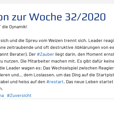
folg
scheitern
Fehler
Planen Vorbereiten
ion zur Woche 32/2020
 die Dynamik!
Leadership
Freude
Abheben
Vertrauen
ich und die Spreu vom Weizen trennt sich. Leader reagie
ohne zeitraubende und oft destruktive Abklärungen von e
te
Risiko
Glück
Mut
Change
nnt Berater). Der 
#Zauber
 liegt darin, den Moment erns
zu nutzen. Die Mitarbeiter machen mit. Es gibt dafür kein
d die Leader wagen es: Das Wechselspiel zwischen Reagier
eren und... dem Loslassen, um das Ding auf die Startpist
dabei und heiss auf den 
#restart
. Das neue Leben startet 
h. 
na
#Zuversicht