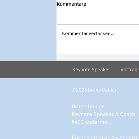
Kommentare
Kommentar verfassen...
32/2026 1. August - Startklar
JETZT!
Keynote Speaker
Vorträg
©2025 Bruno Dobler
Bruno Dobler
Keynote Speaker & Coach
6490 Andermatt
Europa - Schweiz – Anderma