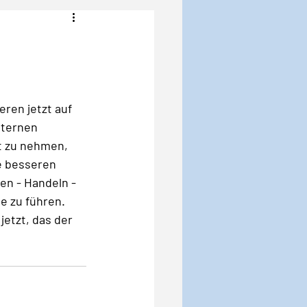
Angst
Krise
ren jetzt auf 
xternen 
t zu nehmen, 
e besseren 
en - Handeln - 
e zu führen. 
jetzt, das der 