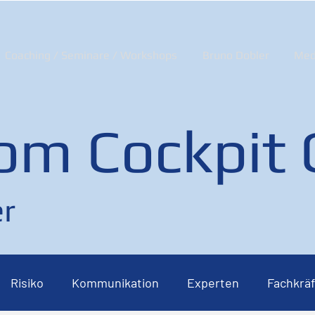
Coaching / Seminare / Workshops
Bruno Dobler
Med
om Cockpit
r
Risiko
Kommunikation
Experten
Fachkräf