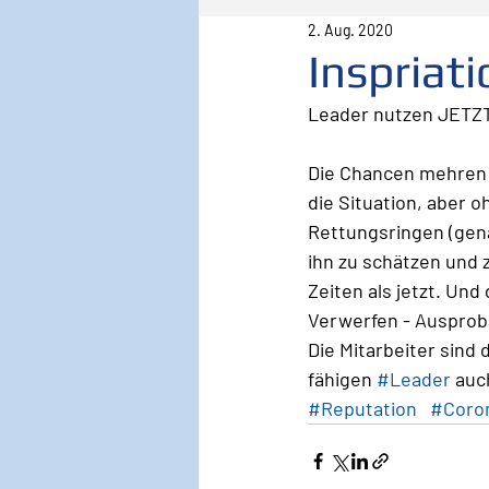
2. Aug. 2020
Pilot
Lebenspilot
Er
Inspriat
Leader nutzen JETZT
Sicherheit
Inspiration
Die Chancen mehren s
die Situation, aber 
Wirken, Wirkung
Keyno
Rettungsringen (gena
ihn zu schätzen und 
Zeiten als jetzt. Un
Verwerfen - Ausprobi
Die Mitarbeiter sind 
fähigen 
#Leader
 auc
#Reputation
#Coro