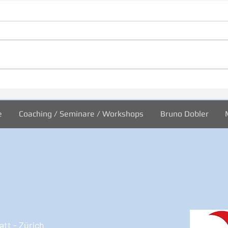
31/2026 Wo sind wir?
30/2
Welt
e
Coaching / Seminare / Workshops
Bruno Dobler
tt - Zürich