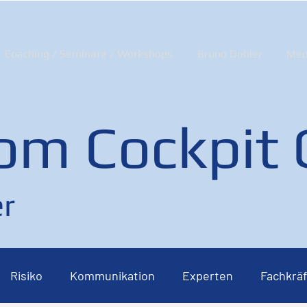
Coaching / Seminare / Workshops
Bruno Dobler
Med
om Cockpit
r
Risiko
Kommunikation
Experten
Fachkräf