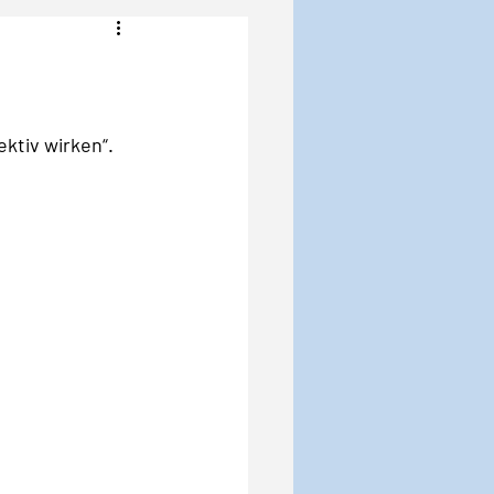
Angst
Krise
ktiv wirken“.  