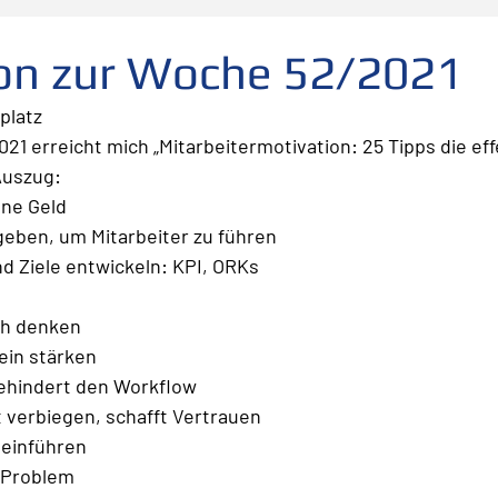
folg
scheitern
Fehler
Planen Vorbereiten
ion zur Woche 52/2021
platz
Leadership
Freude
Abheben
Vertrauen
1 erreicht mich „Mitarbeitermotivation: 25 Tipps die effe
Auszug:
hne Geld
te
Risiko
Glück
Mut
Change
geben, um Mitarbeiter zu führen
d Ziele entwickeln: KPI, ORKs
h denken
ein stärken
ehindert den Workflow
t verbiegen, schafft Vertrauen
einführen
n Problem