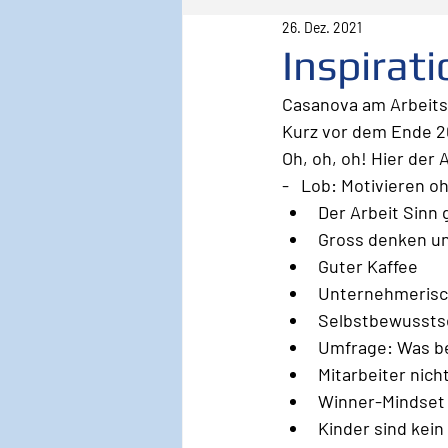
26. Dez. 2021
Pilot
Lebenspilot
Er
Inspirat
Casanova am Arbeits
Sicherheit
Inspiration
Kurz vor dem Ende 202
Oh, oh, oh! Hier der 
-   Lob: Motivieren o
Wirken, Wirkung
Keyno
Der Arbeit Sinn 
Gross denken un
Guter Kaffee
Unternehmerisc
Selbstbewussts
Umfrage: Was b
Mitarbeiter nich
Winner-Mindset 
Kinder sind kei