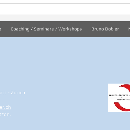
31/2026 Wo sind wir?
30/2
Welt
e
Coaching / Seminare / Workshops
Bruno Dobler
tt - Zürich
er.ch
tzen.