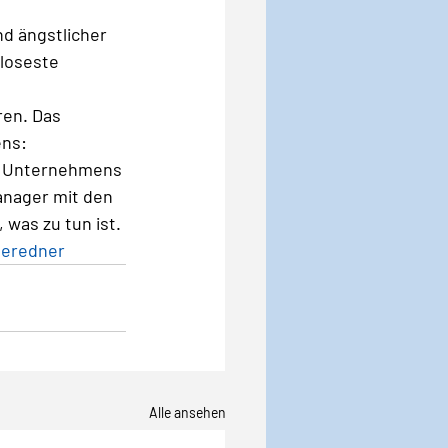
nd ängstlicher 
loseste 
ren. Das 
ns: 
n“ Unternehmens 
anager mit den 
 was zu tun ist. 
neredner
Alle ansehen