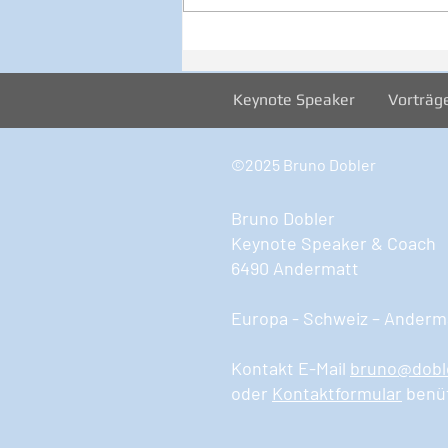
32/2026 1. August - Startklar
JETZT!
Keynote Speaker
Vorträg
©2025 Bruno Dobler
Bruno Dobler
Keynote Speaker & Coach
6490 Andermatt
Europa - Schweiz – Anderma
Kontakt E-Mail
bruno@dobl
oder
Kontaktformular
benü