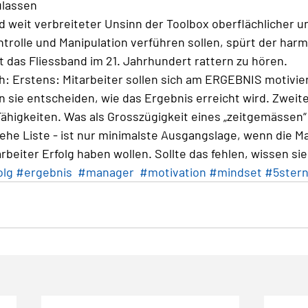
ulassen
d weit verbreiteter Unsinn der Toolbox oberflächlicher u
trolle und Manipulation verführen sollen, spürt der harm
t das Fliessband im 21. Jahrhundert rattern zu hören.
h: Erstens: Mitarbeiter sollen sich am 
ERGEBNIS
 motivie
 sie entscheiden, wie das Ergebnis erreicht wird. Zweite
 Fähigkeiten. Was als Grosszügigkeit eines „zeitgemässe
iehe Liste - ist nur minimalste Ausgangslage, wenn die M
beiter Erfolg haben wollen. Sollte das fehlen, wissen sie,
olg
#ergebnis
#manager
#motivation
#mindset
#5ster