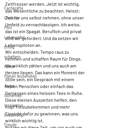
Zeitfresser werden. Jetzt ist wichtig, 
Fachkräfte
das Wesentliche zu beachten. Heisst: 
Zeit für uns selbst nehmen, ohne unser 
Chancen
Umfeld zu vernachlässigen. Ich weiss, 
Pilot
das ist ein Spagat. Beruflich und privat 
Lebenspilot
sind wir gefordert. Und da setzen wir 
Lebenspiloten an.
Erfolg
Wir entscheiden, Tempo raus zu 
scheitern
nehmen und schaffen Raum für Dinge, 
die wirklich zählen und uns auch am 
Fehler
Herzen liegen. Das kann ein Moment der 
Planen Vorbereiten
Stille sein, ein Gespräch mit einem 
Angst
lieben Menschen oder einfach das 
Geniessen eines heissen Tees in Ruhe. 
Sicherheit
Diese kleinen Auszeiten helfen, den 
Inspiration
Kopf freizubekommen und mehr 
Einsicht dafür zu gewinnen, was uns 
Leadership
wirklich wichtig ist.
Freude
Nutzen wir diese Zeit, um uns auch um 