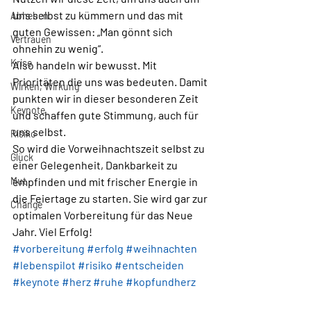
uns selbst zu kümmern und das mit 
Abheben
guten Gewissen: „Man gönnt sich 
Vertrauen
ohnehin zu wenig“.
Krise
Also handeln wir bewusst. Mit 
Prioritäten die uns was bedeuten. Damit 
Wirken, Wirkung
punkten wir in dieser besonderen Zeit 
Keynote
und schaffen gute Stimmung, auch für 
uns selbst.
Risiko
So wird die Vorweihnachtszeit selbst zu 
Glück
einer Gelegenheit, Dankbarkeit zu 
Mut
empfinden und mit frischer Energie in 
die Feiertage zu starten. Sie wird gar zur 
Change
optimalen Vorbereitung für das Neue 
Jahr. Viel Erfolg!
#vorbereitung
#erfolg
#weihnachten
#lebenspilot
#risiko
#entscheiden
#keynote
#herz
#ruhe
#kopfundherz