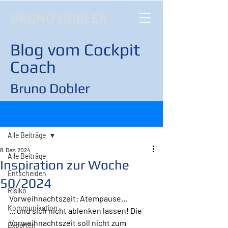
BRUNO DOBLER
Blog vom Cockpit
Coach
Bruno Dobler
Beitrag
Alle Beiträge
8. Dez. 2024
Alle Beiträge
Inspiration zur Woche
Entscheiden
50/2024
Risiko
Vorweihnachtszeit: Atempause…
Kommunikation
... und sich nicht ablenken lassen! Die 
Vorweihnachtszeit soll nicht zum 
Experten