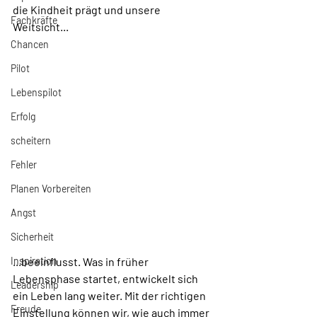
die Kindheit prägt und unsere 
Fachkräfte
Weitsicht...
Chancen
Pilot
Lebenspilot
Erfolg
scheitern
Fehler
Planen Vorbereiten
Angst
Sicherheit
Inspiration
...beeinflusst. Was in früher 
Lebensphase startet, entwickelt sich 
Leadership
ein Leben lang weiter. Mit der richtigen 
Freude
Einstellung können wir, wie auch immer 