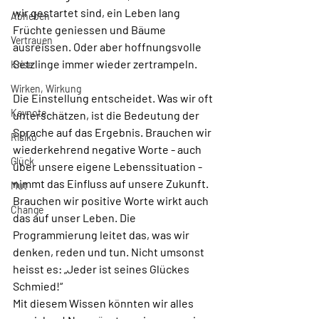
wir gestartet sind, ein Leben lang 
Abheben
Früchte geniessen und Bäume 
Vertrauen
ausreissen. Oder aber hoffnungsvolle 
Setzlinge immer wieder zertrampeln.
Krise
Wirken, Wirkung
Die Einstellung entscheidet. Was wir oft 
Keynote
unterschätzen, ist die Bedeutung der 
Sprache auf das Ergebnis. Brauchen wir 
Risiko
wiederkehrend negative Worte - auch 
Glück
über unsere eigene Lebenssituation - 
nimmt das Einfluss auf unsere Zukunft. 
Mut
Brauchen wir positive Worte wirkt auch 
Change
das auf unser Leben. Die 
Programmierung leitet das, was wir 
denken, reden und tun. Nicht umsonst 
heisst es: „Jeder ist seines Glückes 
Schmied!“
Mit diesem Wissen könnten wir alles 