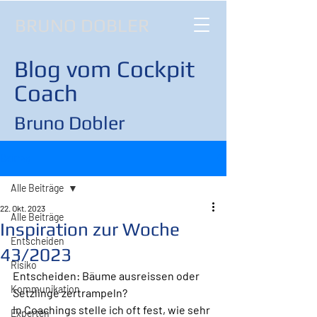
BRUNO DOBLER
Blog vom Cockpit
Coach
Bruno Dobler
Beitrag
Alle Beiträge
22. Okt. 2023
Alle Beiträge
Inspiration zur Woche
Entscheiden
43/2023
Risiko
Entscheiden: Bäume ausreissen oder 
Kommunikation
Setzlinge zertrampeln? 
In Coachings stelle ich oft fest, wie sehr 
Experten