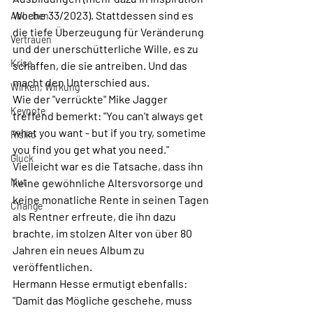
Woche 33/2023). Stattdessen sind es 
Abheben
die tiefe Überzeugung für Veränderung 
Vertrauen
und der unerschütterliche Wille, es zu 
Krise
schaffen, die sie antreiben. Und das 
macht den Unterschied aus.
Wirken, Wirkung
Wie der "verrückte" Mike Jagger 
Keynote
treffend bemerkt: "You can't always get 
what you want - but if you try, sometime 
Risiko
you find you get what you need." 
Glück
Vielleicht war es die Tatsache, dass ihn 
Mut
keine gewöhnliche Altersvorsorge und 
keine monatliche Rente in seinen Tagen 
Change
als Rentner erfreute, die ihn dazu 
brachte, im stolzen Alter von über 80 
Jahren ein neues Album zu 
veröffentlichen.
Hermann Hesse ermutigt ebenfalls: 
"Damit das Mögliche geschehe, muss 