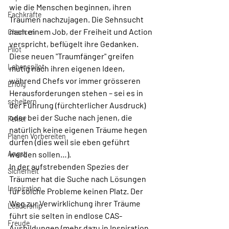
wie die Menschen beginnen, ihren 
Fachkräfte
Träumen nachzujagen. Die Sehnsucht 
nach einem Job, der Freiheit und Action 
Chancen
verspricht, beflügelt ihre Gedanken. 
Pilot
Diese neuen "Traumfänger" greifen 
Lebenspilot
mutig nach ihren eigenen Ideen, 
während Chefs vor immer grösseren 
Erfolg
Herausforderungen stehen – sei es in 
scheitern
der Führung (fürchterlicher Ausdruck) 
oder bei der Suche nach jenen, die 
Fehler
natürlich keine eigenen Träume hegen 
Planen Vorbereiten
dürfen (dies weil sie eben geführt 
Angst
werden sollen…).
In der aufstrebenden Spezies der 
Sicherheit
Träumer hat die Suche nach Lösungen 
Inspiration
für solche Probleme keinen Platz. Der 
Weg zur Verwirklichung ihrer Träume 
Leadership
führt sie selten in endlose CAS-
Freude
Ausbildungen (mehr dazu in Inspiration 