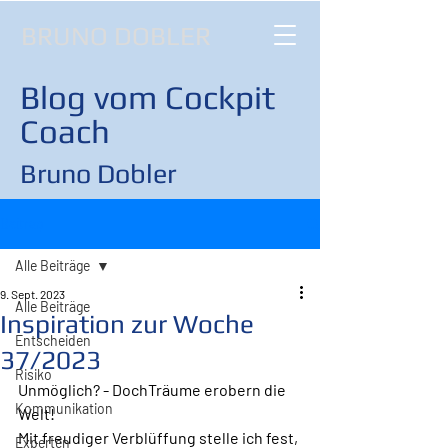
BRUNO DOBLER
Blog vom Cockpit
Coach
Bruno Dobler
Beitrag
Alle Beiträge
9. Sept. 2023
Alle Beiträge
Inspiration zur Woche
Entscheiden
37/2023
Risiko
Unmöglich? - DochTräume erobern die 
Kommunikation
Welt!
Mit freudiger Verblüffung stelle ich fest, 
Experten