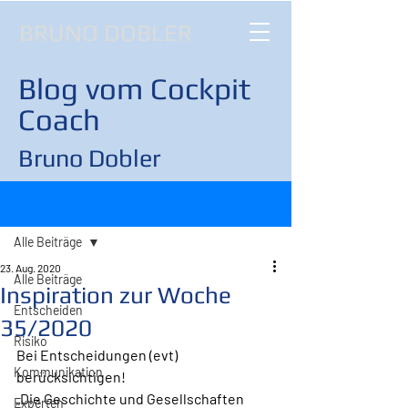
BRUNO DOBLER
Blog vom Cockpit
Coach
Bruno Dobler
Beitrag
Alle Beiträge
23. Aug. 2020
Alle Beiträge
Inspiration zur Woche
Entscheiden
35/2020
Risiko
Bei Entscheidungen (evt) 
Kommunikation
berücksichtigen!
„Die Geschichte und Gesellschaften 
Experten