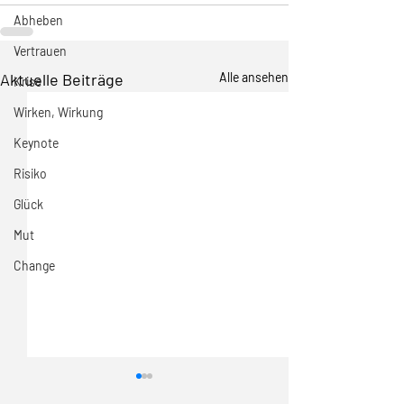
Abheben
Vertrauen
Aktuelle Beiträge
Alle ansehen
Krise
Wirken, Wirkung
Keynote
Risiko
Glück
Mut
Change