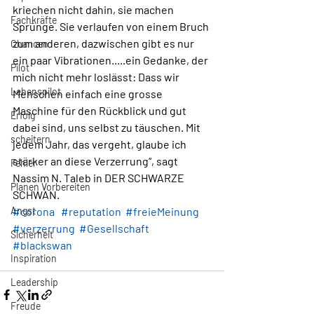
kriechen nicht dahin, sie machen 
Fachkräfte
Sprünge. Sie verlaufen von einem Bruch 
zum anderen, dazwischen gibt es nur 
Chancen
ein paar Vibrationen.....ein Gedanke, der 
Pilot
mich nicht mehr loslässt: Dass wir 
Lebenspilot
Menschen einfach eine grosse 
Maschine für den Rückblick und gut 
Erfolg
dabei sind, uns selbst zu täuschen. Mit 
scheitern
jedem Jahr, das vergeht, glaube ich 
stärker an diese Verzerrung“, sagt 
Fehler
Nassim N. Taleb in DER SCHWARZE 
Planen Vorbereiten
SCHWAN.
Angst
#corona
#reputation
#freieMeinung
#verzerrung
#Gesellschaft
Sicherheit
#blackswan
Inspiration
Leadership
Freude