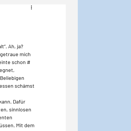
Angst
Krise
t“. Ah, ja? 
 getraue mich 
einte schon #
egnet, 
Beliebigen 
 dessen schämst 
kann. Dafür 
ten, sinnlosen 
enten 
müssen. Mit dem 