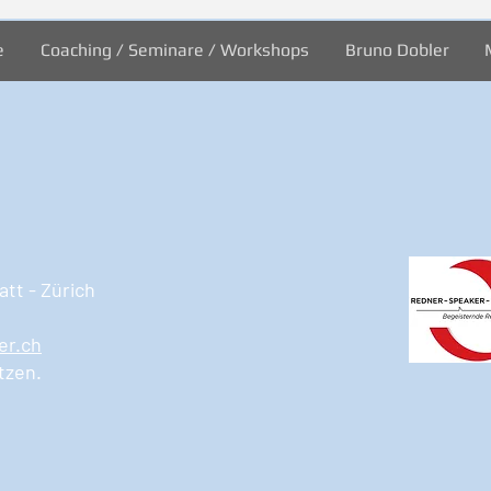
Welt
e
Coaching / Seminare / Workshops
Bruno Dobler
tt - Zürich
er.ch
tzen.