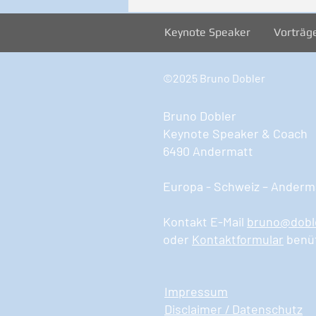
JETZT!
Keynote Speaker
Vorträg
©2025 Bruno Dobler
Bruno Dobler
Keynote Speaker & Coach
6490 Andermatt
Europa - Schweiz – Anderma
Kontakt E-Mail
bruno@dobl
oder
Kontaktformular
benü
Impressum
Disclaimer / Datenschutz