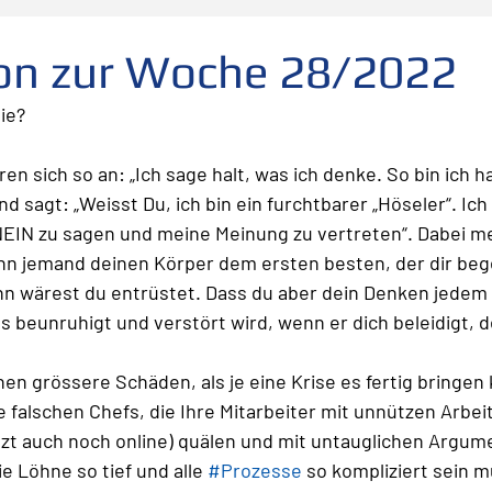
folg
scheitern
Fehler
Planen Vorbereiten
ion zur Woche 28/2022
ie? 
Leadership
Freude
Abheben
Vertrauen
n sich so an: „Ich sage halt, was ich denke. So bin ich hal
 sagt: „Weisst Du, ich bin ein furchtbarer „Höseler“. Ich
te
Risiko
Glück
Mut
Change
NEIN zu sagen und meine Meinung zu vertreten“. Dabei m
enn jemand deinen Körper dem ersten besten, der dir beg
nn wärest du entrüstet. Dass du aber dein Denken jedem 
 es beunruhigt und verstört wird, wenn er dich beleidigt,
en grössere Schäden, als je eine Krise es fertig bringen 
e falschen Chefs, die Ihre Mitarbeiter mit unnützen Arbei
tzt auch noch online) quälen und mit untauglichen Argum
 Löhne so tief und alle 
#Prozesse
 so kompliziert sein 