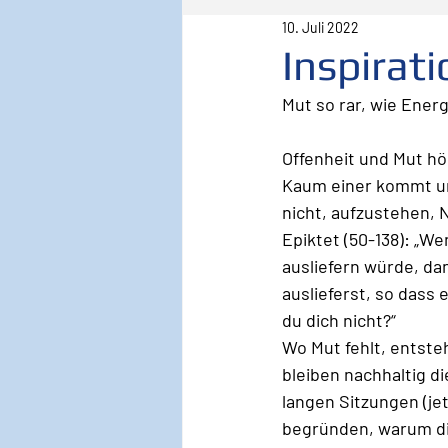
10. Juli 2022
Pilot
Lebenspilot
Er
Inspirat
Mut so rar, wie Energ
Sicherheit
Inspiration
Offenheit und Mut höre
Kaum einer kommt und
Wirken, Wirkung
Keyno
nicht, aufzustehen, 
Epiktet (50-138): „W
ausliefern würde, da
auslieferst, so dass
du dich nicht?“
Wo Mut fehlt, entsteh
bleiben nachhaltig di
langen Sitzungen (je
begründen, warum die