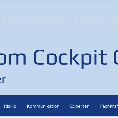
Coaching / Seminare / Workshops
Bruno Dobler
Med
om Cockpit
r
Risiko
Kommunikation
Experten
Fachkräf