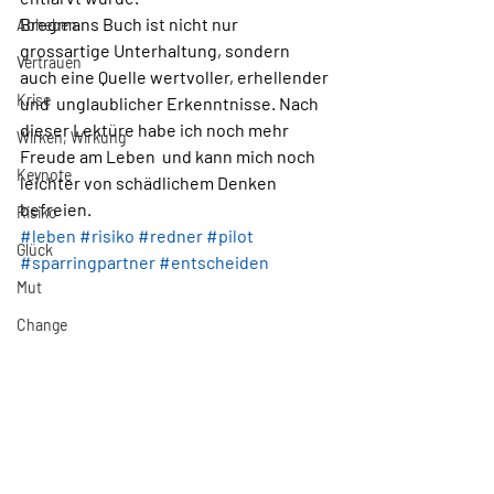
Bregmans Buch ist nicht nur 
Abheben
grossartige Unterhaltung, sondern 
Vertrauen
auch eine Quelle wertvoller, erhellender 
Krise
und  unglaublicher Erkenntnisse. Nach 
dieser Lektüre habe ich noch mehr 
Wirken, Wirkung
Freude am Leben  und kann mich noch 
Keynote
leichter von schädlichem Denken 
befreien.
Risiko
#leben
#risiko
#redner
#pilot
Glück
#sparringpartner
#entscheiden
Mut
Change