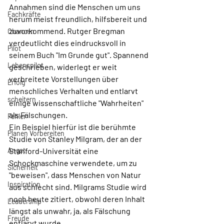
Annahmen sind die Menschen um uns 
Fachkräfte
herum meist freundlich, hilfsbereit und 
zuvorkommend. Rutger Bregman 
Chancen
verdeutlicht dies eindrucksvoll in 
Pilot
seinem Buch "Im Grunde gut". Spannend 
Lebenspilot
geschrieben, widerlegt er weit 
verbreitete Vorstellungen über 
Erfolg
menschliches Verhalten und entlarvt 
scheitern
einige wissenschaftliche "Wahrheiten" 
als Fälschungen.
Fehler
Ein Beispiel hierfür ist die berühmte 
Planen Vorbereiten
Studie von Stanley Milgram, der an der 
Angst
Stanford-Universität eine 
Schockmaschine verwendete, um zu 
Sicherheit
"beweisen", dass Menschen von Natur 
Inspiration
aus schlecht sind. Milgrams Studie wird 
noch heute zitiert, obwohl deren Inhalt 
Leadership
längst als unwahr, ja, als Fälschung 
Freude
entlarvt wurde.