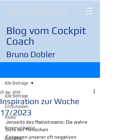
BRUNO DOBLER
Blog vom Cockpit
Coach
Bruno Dobler
Beitrag
Alle Beiträge
23. Apr. 2023
Alle Beiträge
Inspiration zur Woche
Entscheiden
17/2023
Risiko
Jenseits des Mainstreams: Die wahre 
Kommunikation
Güte der Menschen
Entgegen unserer oft negativen 
Experten