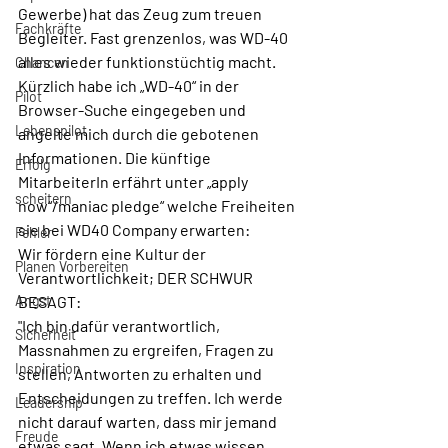
Gewerbe) hat das Zeug zum treuen 
Fachkräfte
Begleiter. Fast grenzenlos, was WD-40 
alles wieder funktionstüchtig macht. 
Chancen
Kürzlich habe ich „WD-40“ in der 
Pilot
Browser-Suche eingegeben und 
Lebenspilot
angelte mich durch die gebotenen 
Informationen. Die künftige 
Erfolg
MitarbeiterIn erfährt unter „apply 
scheitern
now“/maniac pledge“ welche Freiheiten 
sie bei WD40 Company erwarten:
Fehler
Wir fördern eine Kultur der 
Planen Vorbereiten
Verantwortlichkeit; DER SCHWUR 
Angst
BESAGT:
"Ich bin dafür verantwortlich, 
Sicherheit
Massnahmen zu ergreifen, Fragen zu 
Inspiration
stellen, Antworten zu erhalten und 
Entscheidungen zu treffen. Ich werde 
Leadership
nicht darauf warten, dass mir jemand 
Freude
etwas sagt. Wenn ich etwas wissen 