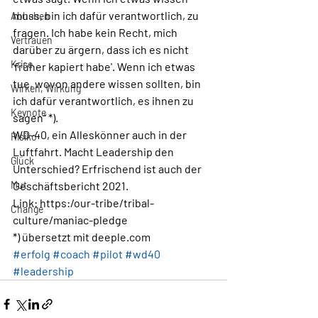
muss, bin ich dafür verantwortlich, zu 
Abheben
fragen. Ich habe kein Recht, mich 
Vertrauen
darüber zu ärgern, dass ich es nicht 
Krise
'früher kapiert habe'. Wenn ich etwas 
tue, wovon andere wissen sollten, bin 
Wirken, Wirkung
ich dafür verantwortlich, es ihnen zu 
Keynote
sagen“ *). 
WD-40, ein Alleskönner auch in der 
Risiko
Luftfahrt. Macht Leadership den 
Glück
Unterschied? Erfrischend ist auch der 
Mut
Geschäftsbericht 2021. 
Link: https:/our-tribe/tribal-
Change
culture/maniac-pledge
*) übersetzt mit deeple.com
#erfolg
#coach
#pilot
#wd40
#leadership