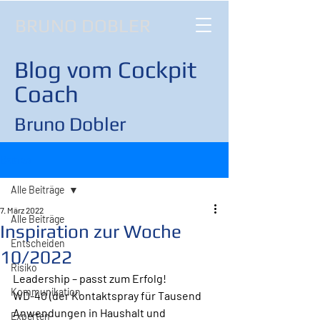
BRUNO DOBLER
Blog vom Cockpit
Coach
Bruno Dobler
Beitrag
Alle Beiträge
7. März 2022
Alle Beiträge
Inspiration zur Woche
Entscheiden
10/2022
Risiko
Leadership – passt zum Erfolg!
Kommunikation
WD-40 (der Kontaktspray für Tausend 
Anwendungen in Haushalt und 
Experten