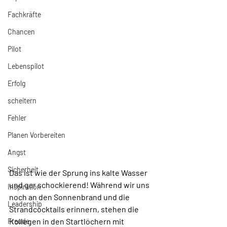
Fachkräfte
Chancen
Pilot
Lebenspilot
Erfolg
scheitern
Fehler
Planen Vorbereiten
Angst
Sicherheit
Das ist wie der Sprung ins kalte Wasser 
und gar schockierend! Während wir uns 
Inspiration
noch an den Sonnenbrand und die 
Leadership
Strandcocktails erinnern, stehen die 
Kollegen in den Startlöchern mit 
Freude