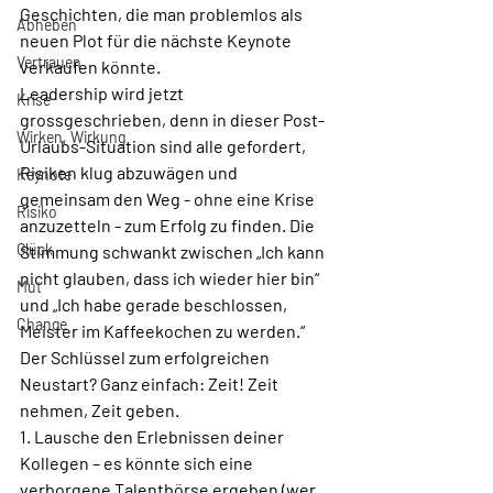
Geschichten, die man problemlos als 
Abheben
neuen Plot für die nächste Keynote 
Vertrauen
verkaufen könnte.
Leadership wird jetzt 
Krise
grossgeschrieben, denn in dieser Post-
Wirken, Wirkung
Urlaubs-Situation sind alle gefordert, 
Risiken klug abzuwägen und 
Keynote
gemeinsam den Weg - ohne eine Krise 
Risiko
anzuzetteln - zum Erfolg zu finden. Die 
Glück
Stimmung schwankt zwischen „Ich kann 
nicht glauben, dass ich wieder hier bin“ 
Mut
und „Ich habe gerade beschlossen, 
Change
Meister im Kaffeekochen zu werden.“ 
Der Schlüssel zum erfolgreichen 
Neustart? Ganz einfach: Zeit! Zeit 
nehmen, Zeit geben.
1. Lausche den Erlebnissen deiner 
Kollegen – es könnte sich eine 
verborgene Talentbörse ergeben (wer 