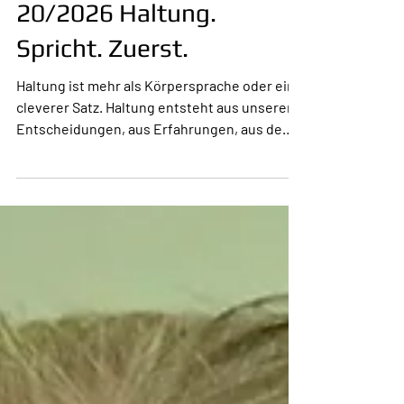
10. Mai
1 Min. Lesezeit
20/2026 Haltung.
Spricht. Zuerst.
Haltung ist mehr als Körpersprache oder ein
cleverer Satz. Haltung entsteht aus unseren
Entscheidungen, aus Erfahrungen, aus dem
Mut, Risiko einzugehen – und aus der Frage,
wie wir denken, wenn niemand zuschaut. Sie
ist unser innerer Lebenspilot. Mit Haltung
wird vieles klarer, ruhiger und glaubwürdiger.
Unsere Umgebung spürt sofort, ob jemand
nur redet oder wirklich hinter sich selbst
steht. Genau daraus entsteht echte
Coolness: nicht laut, nicht arrogant, sondern
stabil. Un