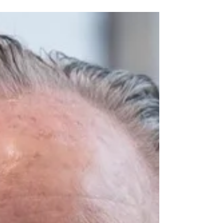
mittendrin. Je höher die Verantwortung,
desto stiller die Zweifel. Nicht, weil wir
versagen. Sondern weil Verantwortung
selten laut getragen wird. Drei Fragen, die
uns helfen klarer zu sehen: 1. Vertagen wir
wichtige Entscheidungen, obwohl die Fakten
längst auf dem Tisch liegen? Dann fehlt oft
nicht Information – s