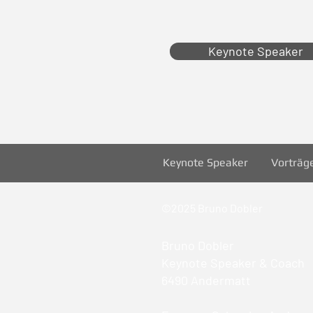
Keynote Speaker
Keynote Speaker
Vorträg
©2025 Bruno Dobler
Bruno Dobler
Keynote Speaker & Coach
6490 Andermatt