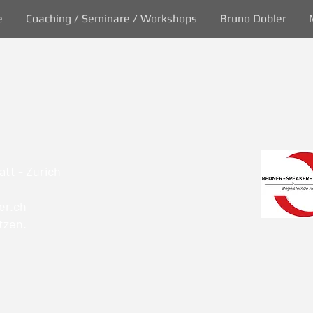
e
Coaching / Seminare / Workshops
Bruno Dobler
tt - Zürich
er.ch
tzen.