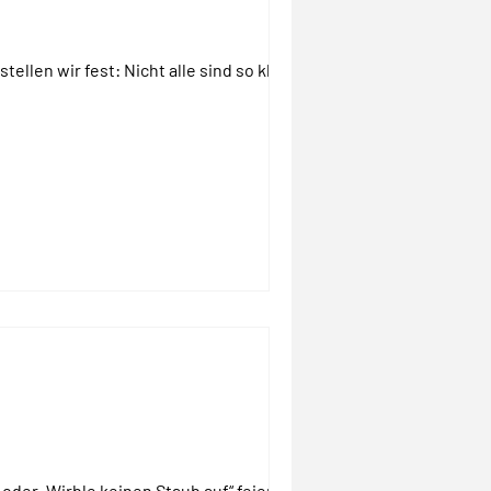
llen wir fest: Nicht alle sind so klug,...
der „Wirble keinen Staub auf“ feiern...