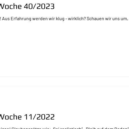
r Woche 40/2023
! Aus Erfahrung werden wir klug - wirklich? Schauen wir uns um, ste
r Woche 11/2022
se! Glaubenssätze wie: „Sei realistisch“, „Bleib auf dem Boden“ o