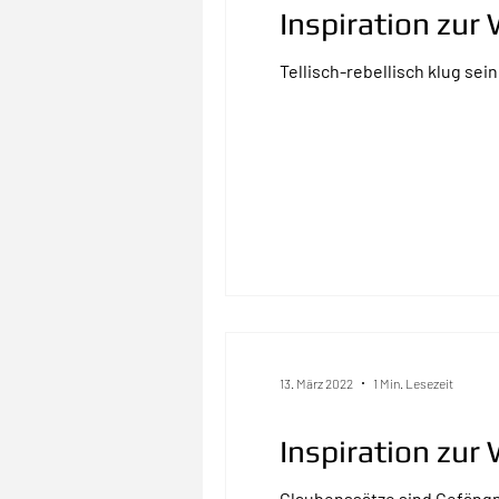
Inspiration zu
Tellisch-rebellisch klug sein
13. März 2022
1 Min. Lesezeit
Inspiration zu
Glaubenssätze sind Gefängnis