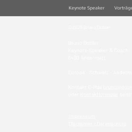
Keynote Speaker
Vorträg
©2025 Bruno Dobler
Bruno Dobler
Keynote Speaker & Coach
6490 Andermatt
Europa - Schweiz – Anderma
Kontakt E-Mail
bruno@dobl
oder
Kontaktformular
benü
Impressum
Disclaimer / Datenschutz