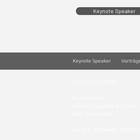
Keynote Speaker
Keynote Speaker
Vorträg
©2025 Bruno Dobler
Bruno Dobler
Keynote Speaker & Coach
6490 Andermatt
Europa - Schweiz – Anderma