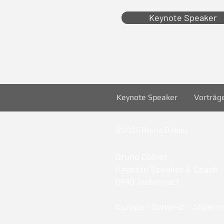
Keynote Speaker
Keynote Speaker
Vorträg
©2025 Bruno Dobler
Bruno Dobler
Keynote Speaker & Coach
6490 Andermatt
Europa - Schweiz – Anderma