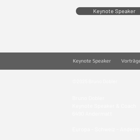
Keynote Speaker
Keynote Speaker
Vorträg
©2025 Bruno Dobler
Bruno Dobler
Keynote Speaker & Coach
6490 Andermatt
Europa - Schweiz – Anderma