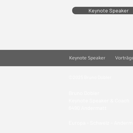
Keynote Speaker
Keynote Speaker
Vorträg
©2025 Bruno Dobler
Bruno Dobler
Keynote Speaker & Coach
6490 Andermatt
Europa - Schweiz – Anderma