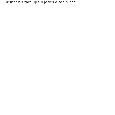
Gründen. Start-up für jedes Alter. Nicht
Geburtsjahr, sondern das Gründungsjahr
zählt. 70 % scheitern - nicht mit diesen
Regeln. Scheitern ist kein Gegner, sondern
Dein Couach,
Keynote Speaker
Bruno Dobler
Kontakt / Anfragen