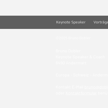
Keynote Speaker
Vorträg
©2025 Bruno Dobler
Bruno Dobler
Keynote Speaker & Coach
6490 Andermatt
Europa - Schweiz – Anderma
Kontakt E-Mail
bruno@dobl
oder
Kontaktformular
benü