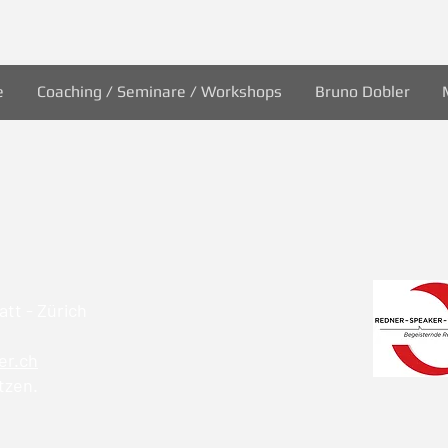
e
Coaching / Seminare / Workshops
Bruno Dobler
tt - Zürich
er.ch
tzen.