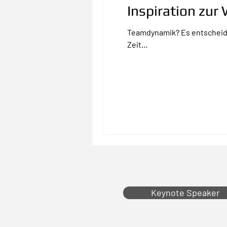
Inspiration zu
Teamdynamik? Es entscheidet der A5- oder A7-Parkplatz! Das Team, die Arbeitsgruppe 
Zeit...
Keynote Speaker