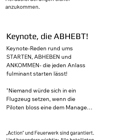
anzukommen.
Keynote, die ABHEBT!
Keynote-Reden rund ums 
STARTEN, ABHEBEN und 
ANKOMMEN- die jeden Anlass 
fulminant starten lässt!

"Niemand würde sich in ein 
Flugzeug setzen, wenn die 
Piloten bloss eine dem Manager 
vergleichbare Ausbildung hätten 
- die Risiken wären nicht zu 
verantworten", stellt Prof. 
„Action“ und Feuerwerk sind garantiert.
Und besonders wichtig: Alle beteiligten