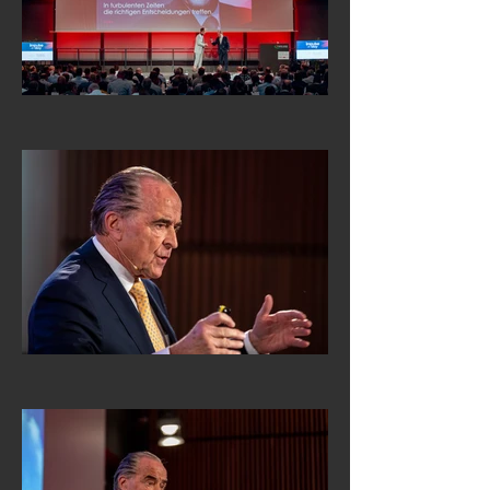
des Kapitäns, schnallen sie sich 
an.

Hier ist klar, was es bedeutet, in 
die dritte Dimension abzuheben, 
und was es braucht, es sicher zu 
tun.

Von den Erkenntnissen der 
Luftfahrt, von ihren einmalig 
hohen Sicherheitsstandards und 
der Zuverlässigkeit können alle 
Unternehmen erheblich 
profitieren.

Die neuen Captains erkennen 
rasch die Bedeutung einer 