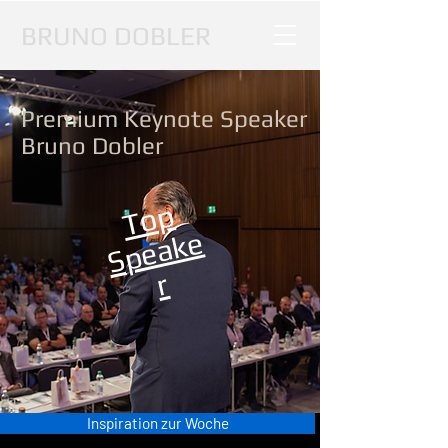
BRUNO DOBLER
Premium Keynote Speaker
Bruno Dobler
Top
S
p
e
a
k
e
r
Inspiration zur Woche