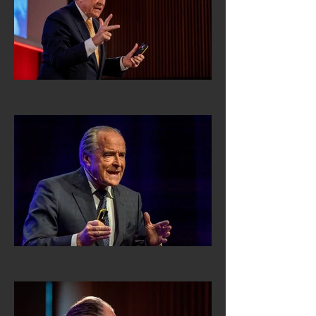
fokussierten Vorbereitung. Nur 
sie schafft die Voraussetzungen 
für das sichere Abheben.

Und klar wird auch, ob ein GO-
Entscheid für ein Projekt, für das 
neue Produkt, die soeben 
fertiggestellte Software, mit 
diesen Mitarbeitern im Team, den 
vorhandenen Ressourcen und 
den herrschenden 
Umweltbedingungen mit voller 
Überzeugung und Zuversicht die 
Leistungshebel nach vorne 
geschoben werden können, um 
zu starten.
